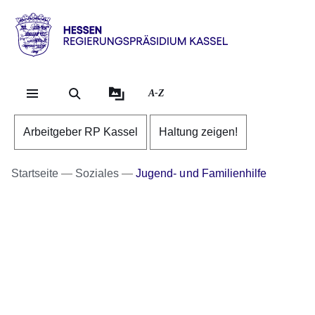
Direkt zum Kopf der Se
Direkt zum Inhalt
Direkt zum Fuß der Sei
Hessen
-
RP
A-Z
Kassel
Arbeitgeber RP Kassel
Haltung zeigen!
Startseite
Soziales
Jugend- und Familienhilfe