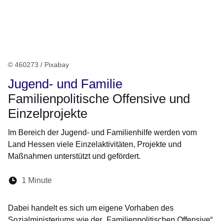
© 460273 / Pixabay
Jugend- und Familie
Familienpolitische Offensive und
Einzelprojekte
Im Bereich der Jugend- und Familienhilfe werden vom
Land Hessen viele Einzelaktivitäten, Projekte und
Maßnahmen unterstützt und gefördert.
Lesedauer:
1 Minute
Öffnet sich in einem neuen Fenster
Öffnet sich in einem neuen Fenster
Öffnet sich in einem neuen Fenster
Öffnet sich in einem neuen Fen
Öffnet sich in einem neuen
Dabei handelt es sich um eigene Vorhaben des
Sozialministeriums wie der „Familienpolitischen Offensive“