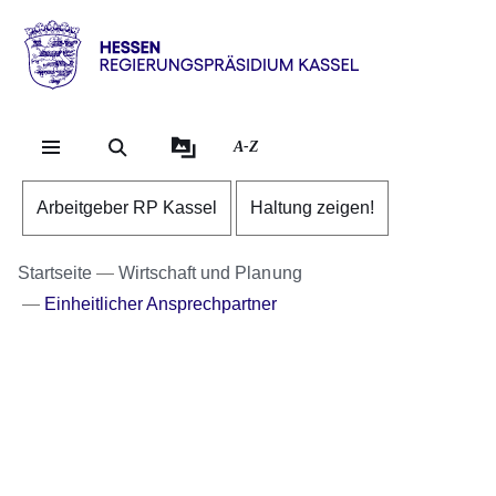
Direkt zum Kopf der Se
Direkt zum Inhalt
Direkt zum Fuß der Sei
Hessen
-
RP
A-Z
Kassel
Arbeitgeber RP Kassel
Haltung zeigen!
Startseite
Wirtschaft und Planung
Einheitlicher Ansprechpartner