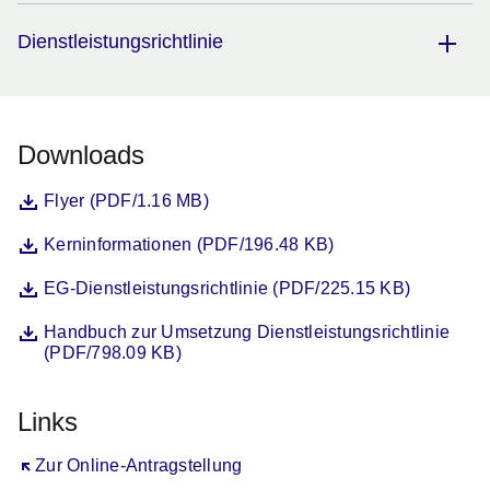
Dienstleistungsrichtlinie
Downloads
Datei
Öffnet sich in einem neuen Fenster
Flyer (PDF/1.16 MB)
Datei
Öffnet sich in einem neuen Fenster
Kerninformationen (PDF/196.48 KB)
Datei
Öffnet sich in einem neuen Fenster
EG-Dienstleistungsrichtlinie (PDF/225.15 KB)
Datei
Öffnet sich in einem neuen Fenster
Handbuch zur Umsetzung Dienstleistungsrichtlinie
(PDF/798.09 KB)
Links
Öffnet sich in einem neuen Fenster
Zur Online-Antragstellung