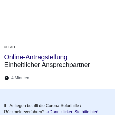
© EAH
Online-Antragstellung
Einheitlicher Ansprechpartner
Lesedauer:
4 Minuten
Öffnet sich in einem neuen Fenster
Öffnet sich in einem neuen Fenster
Öffnet sich in einem neuen Fenste
Öffnet sich in einem neuen Fe
Öffnet sich in einem neu
Ihr Anliegen betrifft die
Corona-Soforthilfe /
Rückmeldeverfahren
?
Dann klicken Sie bitte hier!