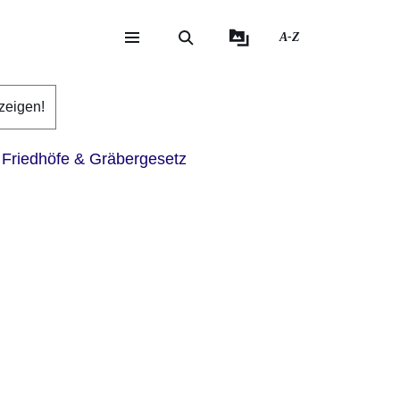
A-Z
eite
ite
zeigen!
Friedhöfe & Gräbergesetz