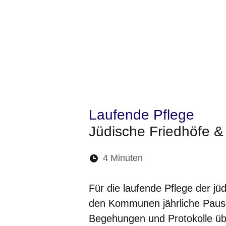
Laufende Pflege
Jüdische Friedhöfe &
Lesedauer:
4 Minuten
Öffnet sich in eine
Öffnet sich in 
Öffnet sic
Öffnet
Ö
Für die laufende Pflege der j
den Kommunen jährliche Paus
Begehungen und Protokolle üb