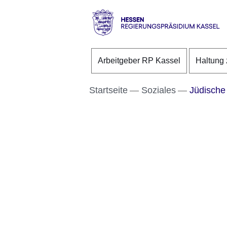
Direkt zum Kopf der S
Direkt zum Inhalt
Direkt zum Fuß der Se
Hessen
-
Arbeitgeber RP Kassel
Haltung 
RP
Kassel
Startseite
Soziales
Jüdische 