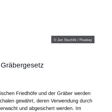
© Jan Stuchlík / Pixabay
 Gräbergesetz
m neuen Fenster
einem neuen Fenster
h in einem neuen Fenster
 sich in einem neuen Fenster
ffnet sich in einem neuen Fenster
üdischen Friedhöfe und der Gräber werden
chalen gewährt, deren Verwendung durch
erwacht und abgesichert werden. Im