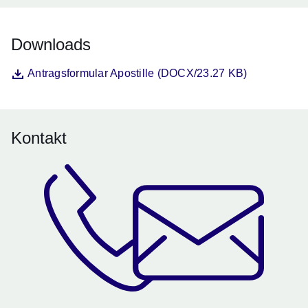
Downloads
Datei
Öffnet sich in einem neuen Fenster
Antragsformular Apostille (DOCX/23.27 KB)
Kontakt