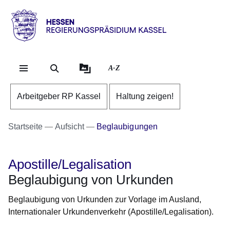
Direkt zum Kopf der Se
Direkt zum Inhalt
Direkt zum Fuß der Sei
Hessen
-
RP
A-Z
Kassel
Arbeitgeber RP Kassel
Haltung zeigen!
Startseite
Aufsicht
Beglaubigungen
Apostille/Legalisation
Beglaubigung von Urkunden
Beglaubigung von Urkunden zur Vorlage im Ausland,
Internationaler Urkundenverkehr (Apostille/Legalisation).