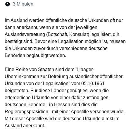
Lesedauer:
3 Minuten
Öffnet sich in einem neuen Fenster
Öffnet sich in einem neuen Fenster
Öffnet sich in einem neuen Fenste
Öffnet sich in einem neuen Fe
Öffnet sich in einem neu
Im Ausland werden öffentliche deutsche Urkunden oft nur
dann anerkannt, wenn sie von der jeweiligen
Auslandsvertretung (Botschaft, Konsulat) legalisiert, d.h.
bestätigt sind. Bevor eine Legalisation möglich ist, müssen
die Urkunden zuvor durch verschiedene deutsche
Behörden beglaubigt werden.
Eine Reihe von Staaten sind dem "Haager-
Übereinkommen zur Befreiung ausländischer öffentlicher
Urkunden von der Legalisation" vom 05.10.1961
beigetreten. Für diese Länder genügt es, wenn die
erforderliche Urkunde von einer dafür zuständigen
deutschen Behörde - in Hessen sind dies die
Regierungspräsidien - mit einer Apostille versehen wurde.
Mit dieser Apostille wird die deutsche Urkunde direkt im
Ausland anerkannt.