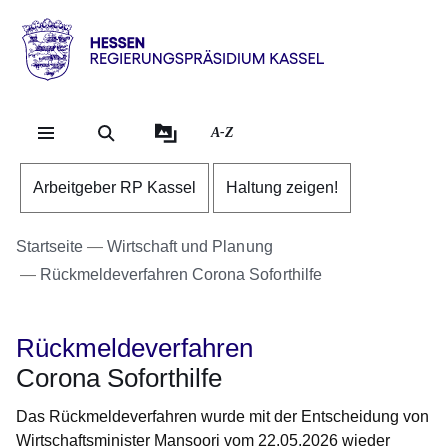
Direkt zum Kopf der Se
Direkt zum Inhalt
Direkt zum Fuß der Sei
Hessen
-
RP
A-Z
Kassel
Arbeitgeber RP Kassel
Haltung zeigen!
Startseite
Wirtschaft und Planung
Rückmeldeverfahren Corona Soforthilfe
Rückmeldeverfahren
Corona Soforthilfe
Das Rückmeldeverfahren wurde mit der Entscheidung von
Wirtschaftsminister Mansoori vom 22.05.2026 wieder