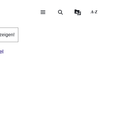
A-Z
eite
ite
zeigen!
el