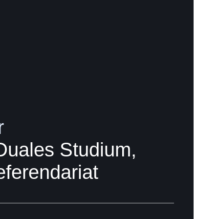
r
Duales Studium,
eferendariat