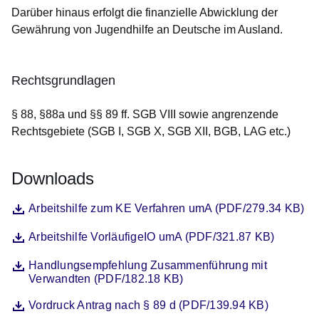
Darüber hinaus erfolgt die finanzielle Abwicklung der
Gewährung von Jugendhilfe an Deutsche im Ausland.
Rechtsgrundlagen
§ 88, §88a und §§ 89 ff. SGB VIII sowie angrenzende
Rechtsgebiete (SGB I, SGB X, SGB XII, BGB, LAG etc.)
Downloads
Datei
Öffnet sich in einem neuen Fenster
Arbeitshilfe zum KE Verfahren umA (PDF/279.34 KB)
Datei
Öffnet sich in einem neuen Fenster
Arbeitshilfe VorläufigeIO umA (PDF/321.87 KB)
Datei
Öffnet sich in einem neuen Fenster
Handlungsempfehlung Zusammenführung mit
Verwandten (PDF/182.18 KB)
Datei
Öffnet sich in einem neuen Fenster
Vordruck Antrag nach § 89 d (PDF/139.94 KB)