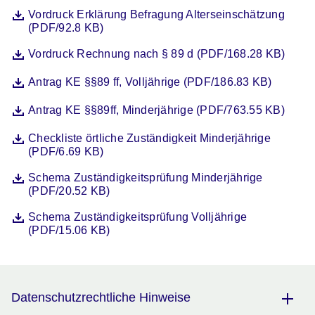
Datei
Öffnet sich in einem neuen Fenster
Vordruck Erklärung Befragung Alterseinschätzung
(PDF/92.8 KB)
Datei
Öffnet sich in einem neuen Fenster
Vordruck Rechnung nach § 89 d (PDF/168.28 KB)
Datei
Öffnet sich in einem neuen Fenster
Antrag KE §§89 ff, Volljährige (PDF/186.83 KB)
Datei
Öffnet sich in einem neuen Fenster
Antrag KE §§89ff, Minderjährige (PDF/763.55 KB)
Datei
Öffnet sich in einem neuen Fenster
Checkliste örtliche Zuständigkeit Minderjährige
(PDF/6.69 KB)
Datei
Öffnet sich in einem neuen Fenster
Schema Zuständigkeitsprüfung Minderjährige
(PDF/20.52 KB)
Datei
Öffnet sich in einem neuen Fenster
Schema Zuständigkeitsprüfung Volljährige
(PDF/15.06 KB)
Datenschutzrechtliche Hinweise