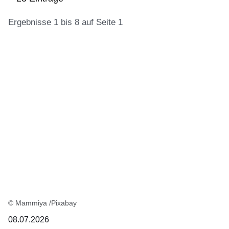
Ergebnisse 1 bis 8 auf Seite 1
:23
Ergebnisse:Ergebnisse
1
bis
8
auf
Seite
1
© Mammiya /Pixabay
08.07.2026