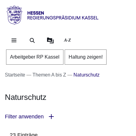
Direkt zum Kopf der Se
Direkt zum Inhalt
Direkt zum Fuß der Sei
Hessen
-
RP
A-Z
Kassel
Arbeitgeber RP Kassel
Haltung zeigen!
Startseite
Themen A bis Z
Naturschutz
Naturschutz
Filter anwenden
23 Einträge