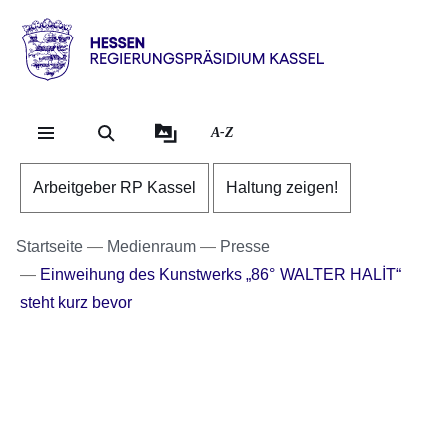
Direkt zum Kopf der Se
Direkt zum Inhalt
Direkt zum Fuß der Sei
Hessen
-
RP
A-Z
Kassel
Arbeitgeber RP Kassel
Haltung zeigen!
Startseite
Medienraum
Presse
Einweihung des Kunstwerks „86° WALTER HALİT“
steht kurz bevor