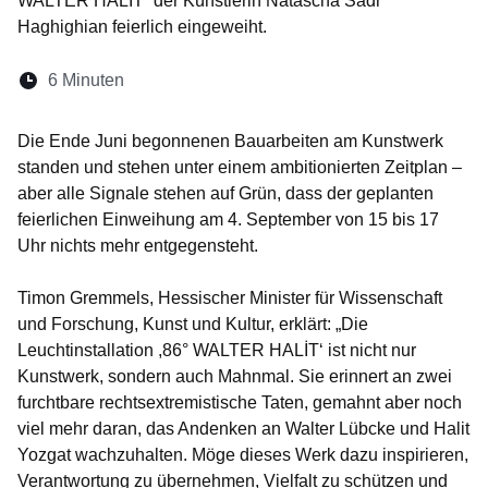
WALTER HALİT“ der Künstlerin Natascha Sadr
Haghighian feierlich eingeweiht.
Lesedauer:
6 Minuten
Öffnet sich in einem neuen Fenster
Öffnet sich in einem neuen Fenster
Öffnet sich in einem neuen Fenste
Öffnet sich in einem neuen Fe
Öffnet sich in einem neu
Die Ende Juni begonnenen Bauarbeiten am Kunstwerk
standen und stehen unter einem ambitionierten Zeitplan –
aber alle Signale stehen auf Grün, dass der geplanten
feierlichen Einweihung am 4. September von 15 bis 17
Uhr nichts mehr entgegensteht.
Timon Gremmels
, Hessischer Minister für Wissenschaft
und Forschung, Kunst und Kultur, erklärt: „Die
Leuchtinstallation ,86° WALTER HALİT‘ ist nicht nur
Kunstwerk, sondern auch Mahnmal. Sie erinnert an zwei
furchtbare rechtsextremistische Taten, gemahnt aber noch
viel mehr daran, das Andenken an Walter Lübcke und Halit
Yozgat wachzuhalten. Möge dieses Werk dazu inspirieren,
Verantwortung zu übernehmen, Vielfalt zu schützen und