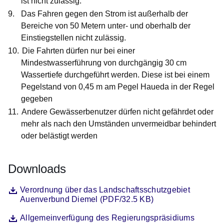
ist nicht zulässig.
Das Fahren gegen den Strom ist außerhalb der
Bereiche von 50 Metern unter- und oberhalb der
Einstiegstellen nicht zulässig.
Die Fahrten dürfen nur bei einer
Mindestwasserführung von durchgängig 30 cm
Wassertiefe durchgeführt werden. Diese ist bei einem
Pegelstand von 0,45 m am Pegel Haueda in der Regel
gegeben
Andere Gewässerbenutzer dürfen nicht gefährdet oder
mehr als nach den Umständen unvermeidbar behindert
oder belästigt werden
Downloads
Datei
Öffnet sich in einem neuen Fenster
Verordnung über das Landschaftsschutzgebiet
Auenverbund Diemel (PDF/32.5 KB)
Datei
Öffnet sich in einem neuen Fenster
Allgemeinverfügung des Regierungspräsidiums