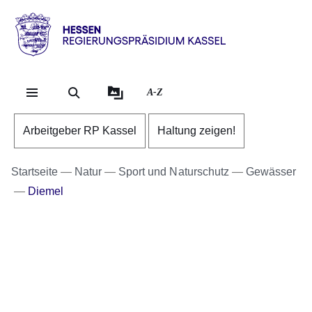
Direkt zum Kopf der Se
Direkt zum Inhalt
Direkt zum Fuß der Sei
Hessen
-
RP
A-Z
Kassel
Arbeitgeber RP Kassel
Haltung zeigen!
Startseite
Natur
Sport und Naturschutz
Gewässer
Diemel