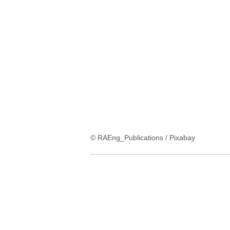
:2
Ergebnisse:
© RAEng_Publications / Pixabay