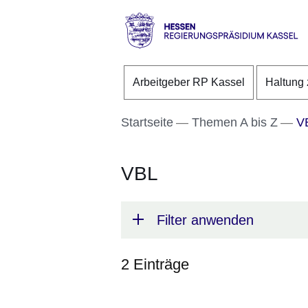
Direkt zum Kopf der S
Direkt zum Inhalt
Direkt zum Fuß der Se
Hessen
-
Arbeitgeber RP Kassel
Haltung 
RP
Kassel
Startseite
Themen A bis Z
V
VBL
Filter anwenden
2 Einträge