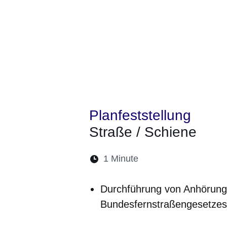
Planfeststellung
Straße / Schiene
Lesedauer:
1 Minute
Öffnet sich in einem 
Öffnet sich in e
Öffnet sich
Öffnet 
Öf
Durchführung von Anhörung
Bundesfernstraßengesetzes