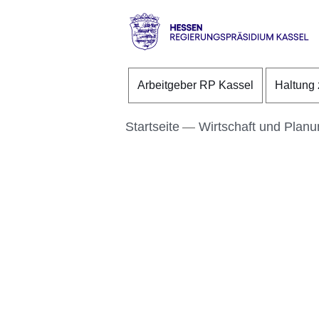
Direkt zum Kopf der S
Direkt zum Inhalt
Direkt zum Fuß der Se
Hessen
-
Arbeitgeber RP Kassel
Haltung 
RP
Kassel
Startseite
Wirtschaft und Plan