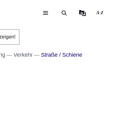
A-Z
eite
ite
zeigen!
ung
Verkehr
Straße / Schiene