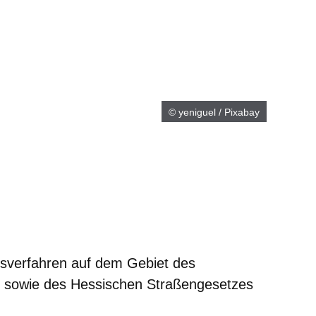
© yeniguel / Pixabay
neuen Fenster
inem neuen Fenster
 in einem neuen Fenster
sich in einem neuen Fenster
fnet sich in einem neuen Fenster
sverfahren auf dem Gebiet des
 sowie des Hessischen Straßengesetzes