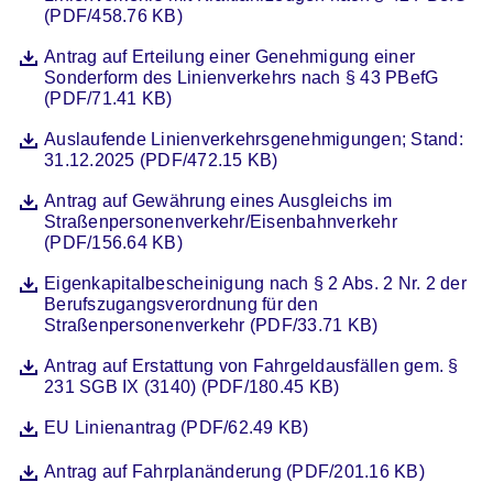
(PDF/458.76 KB)
Datei
Öffnet sich in einem neuen Fenster
Antrag auf Erteilung einer Genehmigung einer
Sonderform des Linienverkehrs nach § 43 PBefG
(PDF/71.41 KB)
Datei
Öffnet sich in einem neuen Fenster
Auslaufende Linienverkehrsgenehmigungen; Stand:
31.12.2025 (PDF/472.15 KB)
Datei
Öffnet sich in einem neuen Fenster
Antrag auf Gewährung eines Ausgleichs im
Straßenpersonenverkehr/Eisenbahnverkehr
(PDF/156.64 KB)
Datei
Öffnet sich in einem neuen Fenster
Eigenkapitalbescheinigung nach § 2 Abs. 2 Nr. 2 der
Berufszugangsverordnung für den
Straßenpersonenverkehr (PDF/33.71 KB)
Datei
Öffnet sich in einem neuen Fenster
Antrag auf Erstattung von Fahrgeldausfällen gem. §
231 SGB IX (3140) (PDF/180.45 KB)
Datei
Öffnet sich in einem neuen Fenster
EU Linienantrag (PDF/62.49 KB)
Datei
Öffnet sich in einem neuen Fenster
Antrag auf Fahrplanänderung (PDF/201.16 KB)