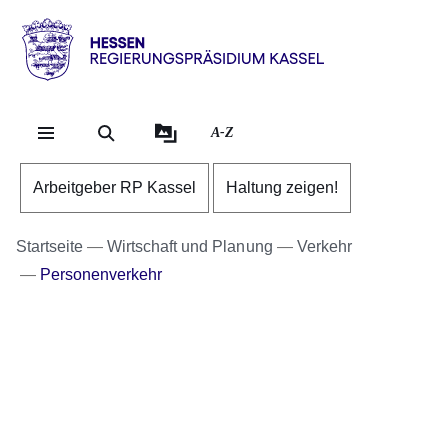
Direkt zum Kopf der Se
Direkt zum Inhalt
Direkt zum Fuß der Sei
Hessen
-
RP
A-Z
Kassel
Arbeitgeber RP Kassel
Haltung zeigen!
Startseite
Wirtschaft und Planung
Verkehr
Personenverkehr