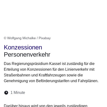
© Wolfgang Michalke / Pixabay
Konzessionen
Personenverkehr
Das Regierungspräsidium Kassel ist zuständig für die
Erteilung von Konzessionen für den Linienverkehr mit
Straßenbahnen und Kraftfahrzeugen sowie die
Genehmigung von Beförderungstarifen und Fahrplänen.
Lesedauer:
1 Minute
Öffnet sich in einem neuen Fenster
Öffnet sich in einem neuen Fenster
Öffnet sich in einem neuen Fenster
Öffnet sich in einem neuen Fen
Öffnet sich in einem neuen
Darüber hinaus wird von den jeweils zuständigen