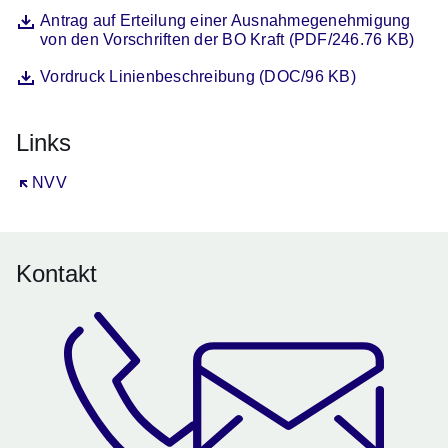
Datei
Öffnet sich in einem neuen Fenster
Antrag auf Erteilung einer Ausnahmegenehmigung
von den Vorschriften der BO Kraft (PDF/246.76 KB)
Datei
Öffnet sich in einem neuen Fenster
Vordruck Linienbeschreibung (DOC/96 KB)
Links
Öffnet sich in einem neuen Fenster
NVV
Kontakt