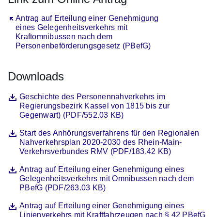
Öffnet sich in einem neuen Fenster
Antrag auf Erteilung einer Genehmigung
eines Gelegenheitsverkehrs mit
Kraftomnibussen nach dem
Personenbeförderungsgesetz (PBefG)
Downloads
Datei
Öffnet sich in einem neuen Fenster
Geschichte des Personennahverkehrs im
Regierungsbezirk Kassel von 1815 bis zur
Gegenwart) (PDF/552.03 KB)
Datei
Öffnet sich in einem neuen Fenster
Start des Anhörungsverfahrens für den Regionalen
Nahverkehrsplan 2020-2030 des Rhein-Main-
Verkehrsverbundes RMV (PDF/183.42 KB)
Datei
Öffnet sich in einem neuen Fenster
Antrag auf Erteilung einer Genehmigung eines
Gelegenheitsverkehrs mit Omnibussen nach dem
PBefG (PDF/263.03 KB)
Datei
Öffnet sich in einem neuen Fenster
Antrag auf Erteilung einer Genehmigung eines
Linienverkehrs mit Kraftfahrzeugen nach § 42 PBefG