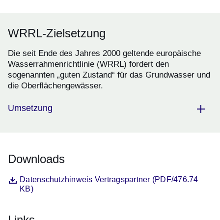
WRRL-Zielsetzung
Die seit Ende des Jahres 2000 geltende europäische
Wasserrahmenrichtlinie (WRRL) fordert den
sogenannten „guten Zustand“ für das Grundwasser und
die Oberflächengewässer.
Umsetzung
Downloads
Datei
Öffnet sich in einem neuen Fenster
Datenschutzhinweis Vertragspartner (PDF/476.74
KB)
Links