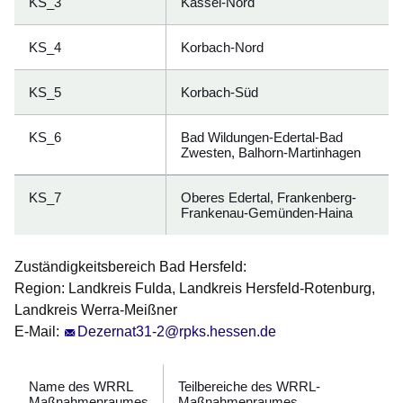
KS_3
Kassel-Nord
KS_4
Korbach-Nord
KS_5
Korbach-Süd
KS_6
Bad Wildungen-Edertal-Bad
Zwesten, Balhorn-Martinhagen
KS_7
Oberes Edertal, Frankenberg-
Frankenau-Gemünden-Haina
Zuständigkeitsbereich Bad Hersfeld:
Region: Landkreis Fulda, Landkreis Hersfeld-Rotenburg,
Landkreis Werra-Meißner
E-Mail:
Dezernat31-2@rpks.hessen.de
Name des WRRL
Teilbereiche des WRRL-
Maßnahmenraumes
Maßnahmenraumes