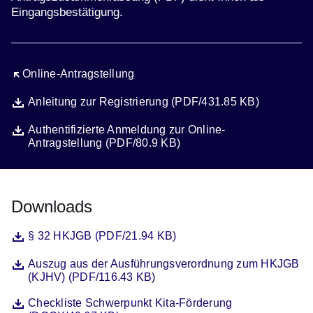
Eingangsbestätigung.
Öffnet sich in einem neuen Fenster
Online-Antragstellung
Datei
Öffnet sich in einem neuen Fenster
Anleitung zur Registrierung (PDF/431.85 KB)
Datei
Öffnet sich in einem neuen Fenster
Authentifizierte Anmeldung zur Online-
Antragstellung (PDF/80.9 KB)
Downloads
Datei
Öffnet sich in einem neuen Fenster
§ 32 HKJGB (PDF/21.94 KB)
Datei
Öffnet sich in einem neuen Fenster
Auszug aus der Ausführungsverordnung zum HKJGB
(KJHV) (PDF/116.43 KB)
Datei
Öffnet sich in einem neuen Fenster
Checkliste Schwerpunkt Kita-Förderung