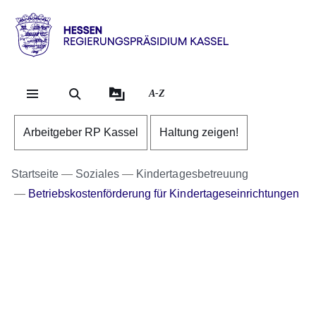
Direkt zum Kopf der Se
Direkt zum Inhalt
Direkt zum Fuß der Sei
Hessen
-
RP
A-Z
Kassel
Arbeitgeber RP Kassel
Haltung zeigen!
Startseite
Soziales
Kindertagesbetreuung
Betriebskostenförderung für Kindertageseinrichtungen