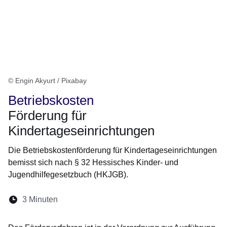
© Engin Akyurt / Pixabay
Betriebskosten
Förderung für
Kindertageseinrichtungen
Die Betriebskostenförderung für Kindertageseinrichtungen
bemisst sich nach § 32 Hessisches Kinder- und
Jugendhilfegesetzbuch (HKJGB).
Lesedauer:
3 Minuten
Öffnet sich in einem neuen Fenster
Öffnet sich in einem neuen Fenster
Öffnet sich in einem neuen Fenste
Öffnet sich in einem neuen Fe
Öffnet sich in einem neu