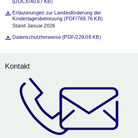
(DOCX/40.67 KB)
Datei
Öffnet sich in einem neuen Fenster
Erläuterungen zur Landesförderung der
Kindertagesbetreuung (PDF/769.76 KB)
Stand Januar 2026
Beschreibung
Datei
Öffnet sich in einem neuen Fenster
Datenschutzhinweise (PDF/229.09 KB)
Kontakt