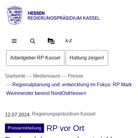
Direkt zum Kopf der Se
Direkt zum Inhalt
Direkt zum Fuß der Sei
Hessen
-
RP
A-Z
Kassel
Arbeitgeber RP Kassel
Haltung zeigen!
Startseite
Medienraum
Presse
Regionalplanung und -entwicklung im Fokus: RP Mark
Weinmeister bereist NordOstHessen
Regierungspräsidium Kassel
12.07.2024
RP vor Ort
Pressemitteilung