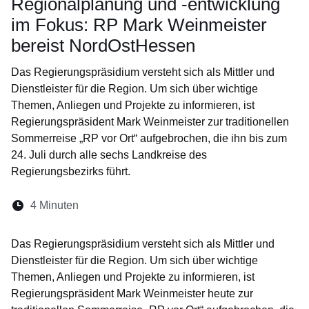
Regionalplanung und -entwicklung
im Fokus: RP Mark Weinmeister
bereist NordOstHessen
Das Regierungspräsidium versteht sich als Mittler und
Dienstleister für die Region. Um sich über wichtige
Themen, Anliegen und Projekte zu informieren, ist
Regierungspräsident Mark Weinmeister zur traditionellen
Sommerreise „RP vor Ort“ aufgebrochen, die ihn bis zum
24. Juli durch alle sechs Landkreise des
Regierungsbezirks führt.
Lesedauer:
4 Minuten
Öffnet sich in einem neuen Fenster
Öffnet sich in einem neuen Fenster
Öffnet sich in einem neuen Fenste
Öffnet sich in einem neuen Fe
Öffnet sich in einem neu
Das Regierungspräsidium versteht sich als Mittler und
Dienstleister für die Region. Um sich über wichtige
Themen, Anliegen und Projekte zu informieren, ist
Regierungspräsident Mark Weinmeister heute zur