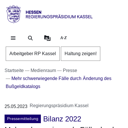
Direkt zum Kopf der Se
Direkt zum Inhalt
Direkt zum Fuß der Sei
Hessen
-
RP
A-Z
Kassel
Arbeitgeber RP Kassel
Haltung zeigen!
Startseite
Medienraum
Presse
Mehr schwerwiegende Fälle durch Änderung des
Bußgeldkatalogs
Regierungspräsidium Kassel
25.05.2023
Bilanz 2022
Pressemitteilung