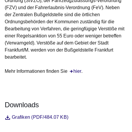
Ordnung (StVZO), der Fahrzeugzulassungs-Verordnung
(FZV) und der Fahrerlaubnis-Verordnung (FeV). Neben
der Zentralen Bußgeldstelle sind die örtlichen
Ordnungsbehörden der Kommunen zuständig für die
Bearbeitung von Verfahren, die geringfügige Verstöße mit
einer Regelsanktion von 55 Euro oder weniger betreffen
(Verwarngeld). Verstöße auf dem Gebiet der Stadt
Frankfurt/M. werden von der Bußgeldstelle Frankfurt
bearbeitet.
Mehr Informationen finden Sie
Öffnet sich in einem neuen Fe
hier
.
Downloads
Datei
Öffnet sich in einem neuen Fenster
Grafiken (PDF/484.07 KB)