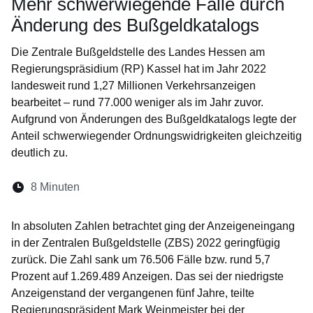
Mehr schwerwiegende Fälle durch
Änderung des Bußgeldkatalogs
Die Zentrale Bußgeldstelle des Landes Hessen am
Regierungspräsidium (RP) Kassel hat im Jahr 2022
landesweit rund 1,27 Millionen Verkehrsanzeigen
bearbeitet – rund 77.000 weniger als im Jahr zuvor.
Aufgrund von Änderungen des Bußgeldkatalogs legte der
Anteil schwerwiegender Ordnungswidrigkeiten gleichzeitig
deutlich zu.
Lesedauer:
8 Minuten
Öffnet sich in einem neuen Fenster
Öffnet sich in einem neuen Fenster
Öffnet sich in einem neuen Fenste
Öffnet sich in einem neuen Fe
Öffnet sich in einem neu
In absoluten Zahlen betrachtet ging der Anzeigeneingang
in der Zentralen Bußgeldstelle (ZBS) 2022 geringfügig
zurück. Die Zahl sank um 76.506 Fälle bzw. rund 5,7
Prozent auf 1.269.489 Anzeigen. Das sei der niedrigste
Anzeigenstand der vergangenen fünf Jahre, teilte
Regierungspräsident Mark Weinmeister
bei der