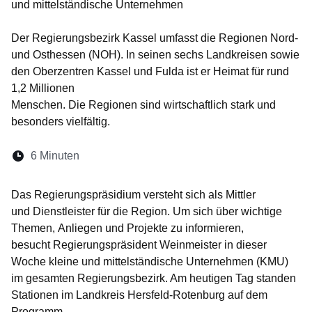
und mittelständische Unternehmen
Der Regierungsbezirk Kassel umfasst die Regionen Nord-
und Osthessen (NOH). In seinen sechs Landkreisen sowie
den Oberzentren Kassel und Fulda ist er Heimat für rund
1,2 Millionen
Menschen. Die Regionen sind wirtschaftlich stark und
besonders vielfältig.
Lesedauer:
6 Minuten
Öffnet sich in einem neuen Fenster
Öffnet sich in einem neuen Fenster
Öffnet sich in einem neuen Fenste
Öffnet sich in einem neuen Fe
Öffnet sich in einem neu
Das Regierungspräsidium versteht sich als Mittler
und Dienstleister für die Region. Um sich über wichtige
Themen, Anliegen und Projekte zu informieren,
besucht Regierungspräsident Weinmeister in dieser
Woche kleine und mittelständische Unternehmen (KMU)
im gesamten Regierungsbezirk. Am heutigen Tag standen
Stationen im Landkreis Hersfeld-Rotenburg auf dem
Programm.