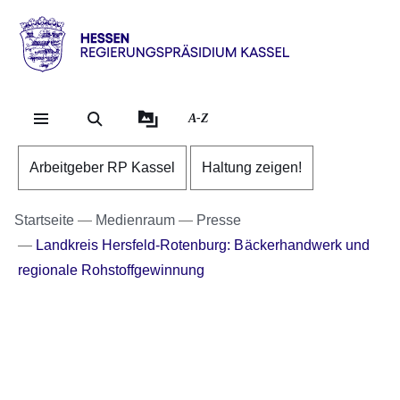
Direkt zum Kopf der Se
Direkt zum Inhalt
Direkt zum Fuß der Sei
Hessen
-
RP
A-Z
Kassel
Arbeitgeber RP Kassel
Haltung zeigen!
Startseite
Medienraum
Presse
Landkreis Hersfeld-Rotenburg: Bäckerhandwerk und
regionale Rohstoffgewinnung