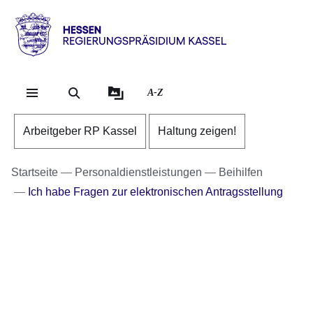
Direkt zum Kopf der Se
Direkt zum Inhalt
Direkt zum Fuß der Sei
Hessen
-
RP
A-Z
Kassel
Arbeitgeber RP Kassel
Haltung zeigen!
Startseite
Personaldienstleistungen
Beihilfen
Ich habe Fragen zur elektronischen Antragsstellung