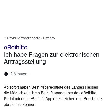
© David Schwarzenberg / Pixabay
eBeihilfe
Ich habe Fragen zur elektronischen
Antragsstellung
Lesedauer:
2 Minuten
Öffnet sich in einem neuen Fenster
Öffnet sich in einem neuen Fenster
Öffnet sich in einem neuen Fenste
Öffnet sich in einem neuen Fe
Öffnet sich in einem neu
Ab sofort haben Beihilfeberechtigte des Landes Hessen
die Möglichkeit, ihren Beihilfeantrag über das
eBeihilfe
Portal
oder die
eBeihilfe App
einzureichen und Bescheide
abrufen zu können.