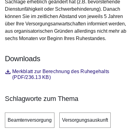
Sachlage erheblich geändert hat (z.B. bevorstehende
Dienstunfähigkeit oder Schwerbehinderung). Danach
können Sie im zeitlichen Abstand von jeweils 5 Jahren
über Ihre Versorgungsanwartschaften informiert werden,
aus organisatorischen Gründen allerdings nicht mehr ab
sechs Monaten vor Beginn Ihres Ruhestandes.
Downloads
Datei
Öffnet sich in einem neuen Fenster
Merkblatt zur Berechnung des Ruhegehalts
(PDF/236.13 KB)
Schlagworte zum Thema
Beamtenversorgung
Versorgungsauskunft