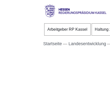
Direkt zum Kopf der S
Direkt zum Inhalt
Direkt zum Fuß der Se
Hessen
-
Arbeitgeber RP Kassel
Haltung 
RP
Kassel
Startseite
Landesentwicklung