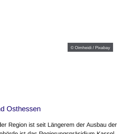
© Oimheidi / Pixabay
m neuen Fenster
einem neuen Fenster
h in einem neuen Fenster
 sich in einem neuen Fenster
ffnet sich in einem neuen Fenster
nd Osthessen
 der Region ist seit Längerem der Ausbau der
ehörde ist das Regierungspräsidium Kassel