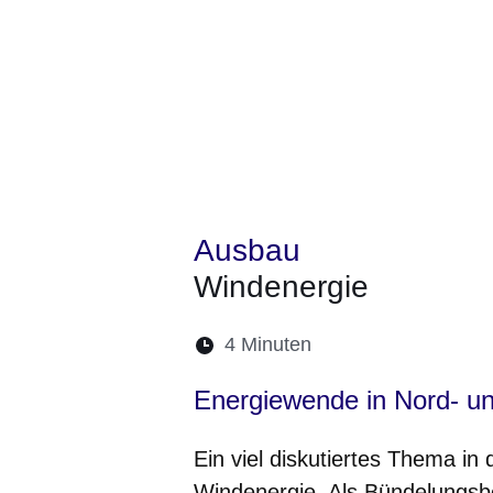
Ausbau
Windenergie
Lesedauer:
4 Minuten
Öffnet sich in eine
Öffnet sich in 
Öffnet sic
Öffnet
Ö
Energiewende in Nord- u
Ein viel diskutiertes Thema in
Windenergie. Als Bündelungsb