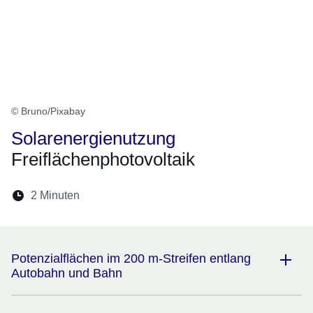
© Bruno/Pixabay
Solarenergienutzung
Freiflächenphotovoltaik
Lesedauer:
2 Minuten
Öffnet sich in einem neuen Fenster
Öffnet sich in einem neuen Fenster
Öffnet sich in einem neuen Fenste
Öffnet sich in einem neuen Fe
Öffnet sich in einem neu
Potenzialflächen im 200 m-Streifen entlang
Autobahn und Bahn