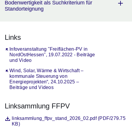
Bodenwertigkeit als Suchkriterium für
Standorteignung
Links
Öffnet sich in einem neuen Fenster
Infoveranstaltung "Freiflächen-PV in
NordOstHessen", 19.07.2022 - Beiträge
und Video
Öffnet sich in einem neuen Fenster
Wind, Solar, Wärme & Wirtschaft –
kommunale Steuerung von
Energieprojekten“, 24.10.2025 –
Beiträge und Videos
Linksammlung FFPV
Datei
Öffnet sich in einem neuen Fenster
linksammlung_ffpv_stand_2026_02.pdf (PDF/279.75
KB)