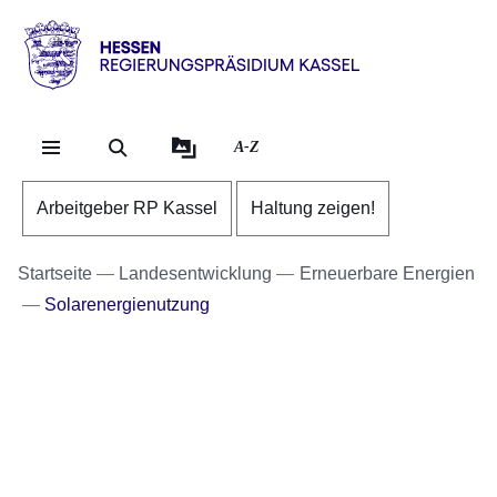
Direkt zum Kopf der Se
Direkt zum Inhalt
Direkt zum Fuß der Sei
Hessen
-
RP
A-Z
Kassel
Arbeitgeber RP Kassel
Haltung zeigen!
Startseite
Landesentwicklung
Erneuerbare Energien
Solarenergienutzung