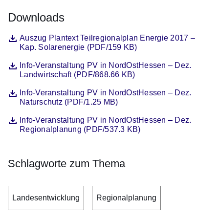
Downloads
Datei
Öffnet sich in einem neuen Fenster
Auszug Plantext Teilregionalplan Energie 2017 –
Kap. Solarenergie (PDF/159 KB)
Datei
Öffnet sich in einem neuen Fenster
Info-Veranstaltung PV in NordOstHessen – Dez.
Landwirtschaft (PDF/868.66 KB)
Datei
Öffnet sich in einem neuen Fenster
Info-Veranstaltung PV in NordOstHessen – Dez.
Naturschutz (PDF/1.25 MB)
Datei
Öffnet sich in einem neuen Fenster
Info-Veranstaltung PV in NordOstHessen – Dez.
Regionalplanung (PDF/537.3 KB)
Schlagworte zum Thema
Landesentwicklung
Regionalplanung