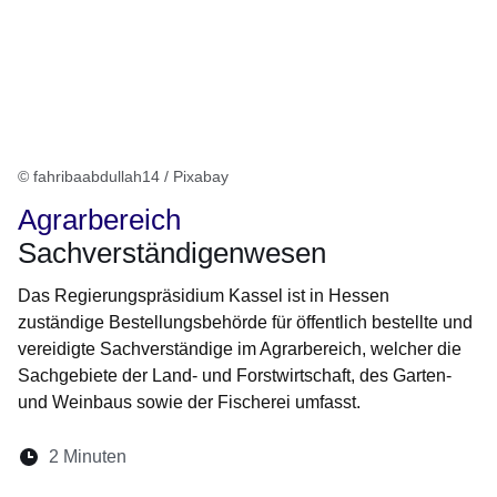
© fahribaabdullah14 / Pixabay
Agrarbereich
Sachverständigenwesen
Das Regierungspräsidium Kassel ist in Hessen
zuständige Bestellungsbehörde für öffentlich bestellte und
vereidigte Sachverständige im Agrarbereich, welcher die
Sachgebiete der Land- und Forstwirtschaft, des Garten-
und Weinbaus sowie der Fischerei umfasst.
Lesedauer:
2 Minuten
Öffnet sich in einem neuen Fenster
Öffnet sich in einem neuen Fenster
Öffnet sich in einem neuen Fenste
Öffnet sich in einem neuen Fe
Öffnet sich in einem neu