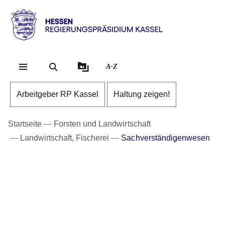
Direkt zum Kopf der Se
Direkt zum Inhalt
Direkt zum Fuß der Sei
Hessen
-
RP
A-Z
Kassel
Arbeitgeber RP Kassel
Haltung zeigen!
Startseite
Forsten und Landwirtschaft
Landwirtschaft, Fischerei
Sachverständigenwesen