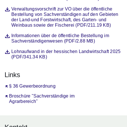
Datei
Öffnet sich in einem neuen Fenster
Verwaltungsvorschrift zur VO über die öffentliche
Bestellung von Sachverständigen auf den Gebieten
der Land-und Forstwirtschaft, des Garten- und
Weinbaus sowie der Fischerei (PDF/211.19 KB)
Datei
Öffnet sich in einem neuen Fenster
Informationen über de öffentliche Bestellung im
Sachverständigenwesen (PDF/2.88 MB)
Datei
Öffnet sich in einem neuen Fenster
Lohnaufwand in der hessischen Landwirtschaft 2025
(PDF/341.34 KB)
Links
Öffnet sich in einem neuen Fenster
§ 36 Gewerbeordnung
Öffnet sich in einem neuen Fenster
Broschüre "Sachverständige im
Agrarbereich"