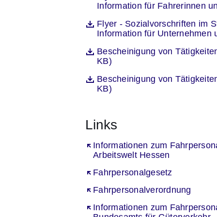
Information für Fahrerinnen 
Öffnet sich in einem neuen Fenst
Flyer - Sozialvorschriften im
Datei
Information für Unternehmen 
Öffnet sich in einem neuen Fenst
Bescheinigung von Tätigkeit
Datei
KB)
Öffnet sich in einem neuen Fenst
Bescheinigung von Tätigkeit
Datei
KB)
Links
Öffnet sich in einem neuen Fenst
Informationen zum Fahrpersonal
Arbeitswelt Hessen
Öffnet sich in einem neuen Fenst
Fahrpersonalgesetz
Öffnet sich in einem neuen Fenst
Fahrpersonalverordnung
Öffnet sich in einem neuen Fenst
Informationen zum Fahrpersona
Bundesamts für Güterverkehr