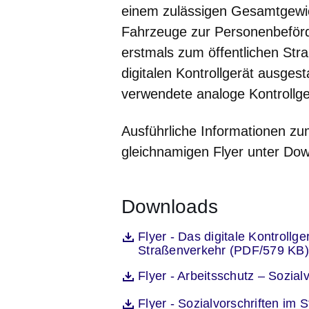
einem zulässigen Gesamtgewic
Fahrzeuge zur Personenbeförde
erstmals zum öffentlichen St
digitalen Kontrollgerät ausgest
verwendete analoge Kontrollge
Ausführliche Informationen zum
gleichnamigen Flyer unter Do
Downloads
Öffnet sich in einem neuen Fenst
Flyer - Das digitale Kontroll
Datei
Straßenverkehr (PDF/579 KB)
Öffnet sich in einem neuen Fenst
Flyer - Arbeitsschutz – Sozia
Datei
Öffnet sich in einem neuen Fenst
Flyer - Sozialvorschriften im
Datei