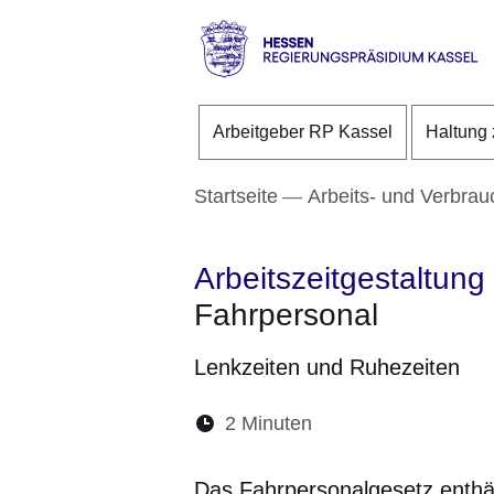
Direkt zum Kopf der S
Direkt zum Inhalt
Direkt zum Fuß der Se
Hessen
-
Arbeitgeber RP Kassel
Haltung 
RP
Kassel
Startseite
Arbeits- und Verbrau
Arbeitszeitgestaltung
Fahrpersonal
Lenkzeiten und Ruhezeiten
Lesedauer:
2 Minuten
Öffnet sich in eine
Öffnet sich in 
Öffnet sic
Öffnet
Ö
Das Fahrpersonalgesetz enthä