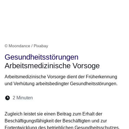
© Moondance / Pixabay
Gesundheitsstörungen
Arbeitsmedizinische Vorsoge
Arbeitsmedizinische Vorsorge dient der Früherkennung
und Verhütung arbeitsbedingter Gesundheitsstörungen.
Lesedauer:
2 Minuten
Öffnet sich in einem neuen Fenster
Öffnet sich in einem neuen Fenster
Öffnet sich in einem neuen Fenste
Öffnet sich in einem neuen Fe
Öffnet sich in einem neu
Zugleich leistet sie einen Beitrag zum Erhalt der
Beschäftigungsfähigkeit der Beschäftigten und zur
Fortentwicklung des betrieblichen Gesundheitsschutzes.