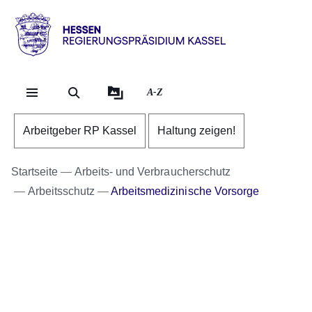
Direkt zum Kopf der Se
Direkt zum Inhalt
Direkt zum Fuß der Sei
Hessen
-
RP
A-Z
Kassel
Arbeitgeber RP Kassel
Haltung zeigen!
Startseite
Arbeits- und Verbraucherschutz
Arbeitsschutz
Arbeitsmedizinische Vorsorge