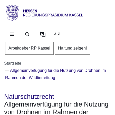
Direkt zum Kopf der Se
Direkt zum Inhalt
Direkt zum Fuß der Sei
Hessen
-
RP
A-Z
Kassel
Arbeitgeber RP Kassel
Haltung zeigen!
Startseite
Allgemeinverfügung für die Nutzung von Drohnen im
Rahmen der Wildtierrettung
Naturschutzrecht
Allgemeinverfügung für die Nutzung
von Drohnen im Rahmen der