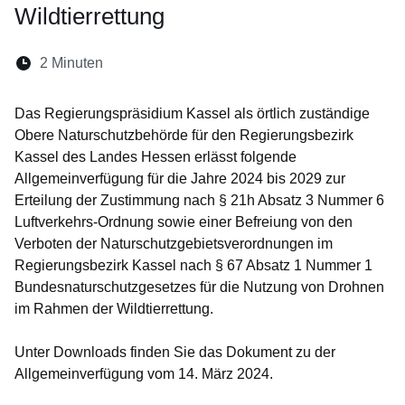
Wildtierrettung
Lesedauer:
2 Minuten
Öffnet sich in einem neuen Fenster
Öffnet sich in einem neuen Fenster
Öffnet sich in einem neuen Fenste
Öffnet sich in einem neuen Fe
Öffnet sich in einem neu
Das Regierungspräsidium Kassel als örtlich zuständige
Obere Naturschutzbehörde für den Regierungsbezirk
Kassel des Landes Hessen erlässt folgende
Allgemeinverfügung für die Jahre 2024 bis 2029 zur
Erteilung der Zustimmung nach § 21h Absatz 3 Nummer 6
Luftverkehrs-Ordnung sowie einer Befreiung von den
Verboten der Naturschutzgebietsverordnungen im
Regierungsbezirk Kassel nach § 67 Absatz 1 Nummer 1
Bundesnaturschutzgesetzes für die Nutzung von Drohnen
im Rahmen der Wildtierrettung.
Unter Downloads finden Sie das Dokument zu der
Allgemeinverfügung vom 14. März 2024.