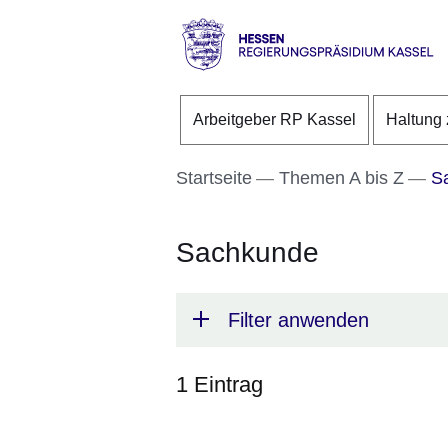
Direkt zum Kopf der S
Direkt zum Inhalt
Direkt zum Fuß der Se
Hessen
-
Arbeitgeber RP Kassel
Haltung 
RP
Kassel
Startseite
Themen A bis Z
Sa
Sachkunde
Filter anwenden
1 Eintrag