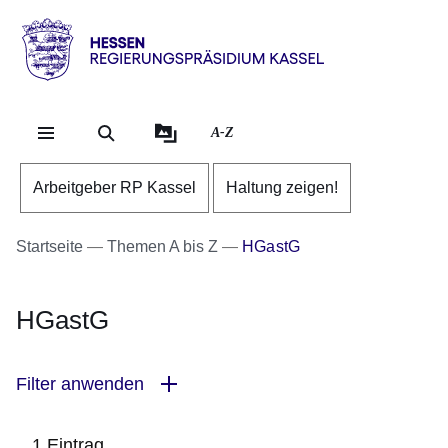
Direkt zum Kopf der Se
Direkt zum Inhalt
Direkt zum Fuß der Sei
Hessen
-
RP
A-Z
Kassel
Arbeitgeber RP Kassel
Haltung zeigen!
Startseite
Themen A bis Z
HGastG
HGastG
Filter anwenden
1 Eintrag