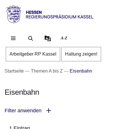
Direkt zum Kopf der Se
Direkt zum Inhalt
Direkt zum Fuß der Sei
Hessen
-
RP
A-Z
Kassel
Arbeitgeber RP Kassel
Haltung zeigen!
Startseite
Themen A bis Z
Eisenbahn
Eisenbahn
Filter anwenden
1 Eintrag