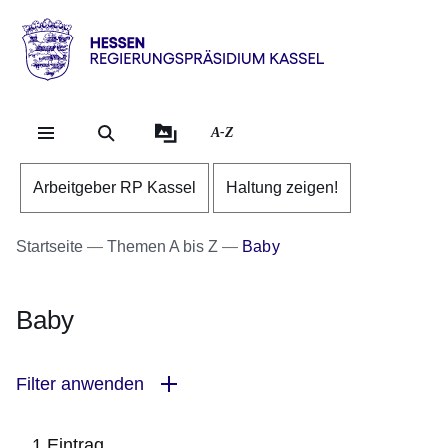
Direkt zum Kopf der Se
Direkt zum Inhalt
Direkt zum Fuß der Sei
Hessen
-
RP
A-Z
Kassel
Arbeitgeber RP Kassel
Haltung zeigen!
Startseite
Themen A bis Z
Baby
Baby
Filter anwenden
1 Eintrag