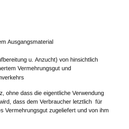
m neuen Fenster
einem neuen Fenster
h in einem neuen Fenster
 sich in einem neuen Fenster
ffnet sich in einem neuen Fenster
tem Ausgangsmaterial
fbereitung u. Anzucht) von hinsichtlich
chertem Vermehrungsgut und
nverkehrs
z, ohne dass die eigentliche Verwendung
ird, dass dem Verbraucher letztlich für
es Vermehrungsgut zugeliefert und von ihm