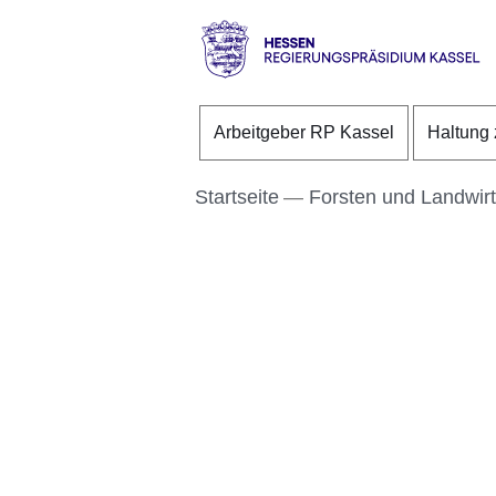
Direkt zum Kopf der S
Direkt zum Inhalt
Direkt zum Fuß der Se
Hessen
-
Arbeitgeber RP Kassel
Haltung 
RP
Kassel
Startseite
Forsten und Landwirt