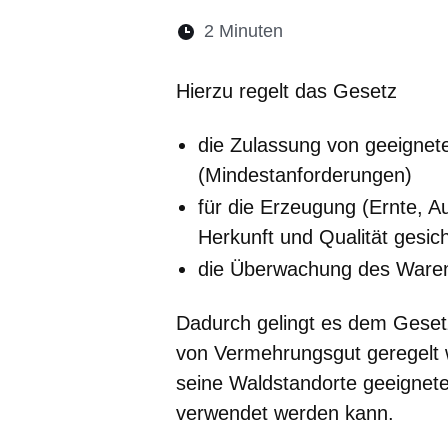
Lesedauer:
2 Minuten
Öffnet sich in eine
Öffnet sich in 
Öffnet sic
Öffnet
Ö
Hierzu regelt das Gesetz
die Zulassung von geeigne
(Mindestanforderungen)
für die Erzeugung (Ernte, Au
Herkunft und Qualität gesi
die Überwachung des Ware
Dadurch gelingt es dem Geset
von Vermehrungsgut geregelt w
seine Waldstandorte geeignet
verwendet werden kann.