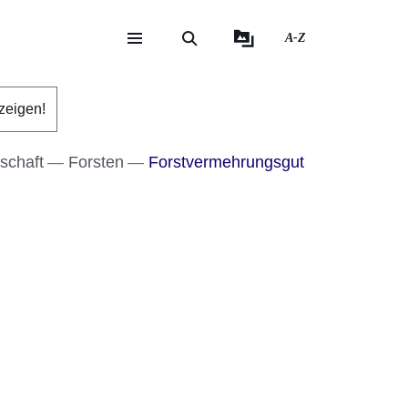
A-Z
eite
ite
zeigen!
schaft
Forsten
Forstvermehrungsgut