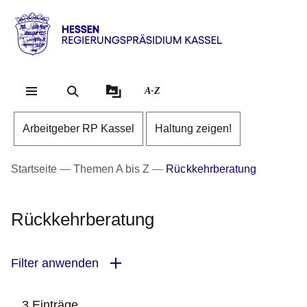
Direkt zum Kopf der Se
Direkt zum Inhalt
Direkt zum Fuß der Sei
Hessen
-
RP
A-Z
Kassel
Arbeitgeber RP Kassel
Haltung zeigen!
Startseite
Themen A bis Z
Rückkehrberatung
Rückkehrberatung
Filter anwenden
3 Einträge