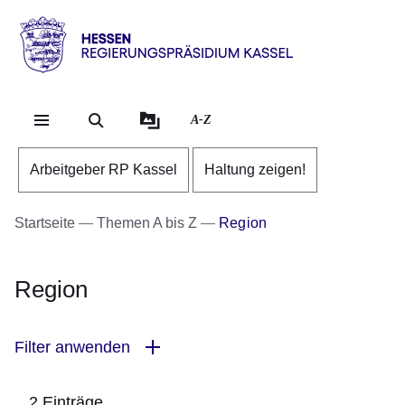
Direkt zum Kopf der Se
Direkt zum Inhalt
Direkt zum Fuß der Sei
Hessen
-
RP
A-Z
Kassel
Arbeitgeber RP Kassel
Haltung zeigen!
Startseite
Themen A bis Z
Region
Region
Filter anwenden
2 Einträge