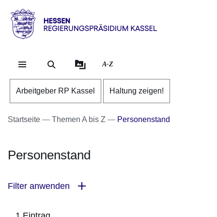
Direkt zum Kopf der Se
Direkt zum Inhalt
Direkt zum Fuß der Sei
Hessen
-
RP
A-Z
Kassel
Arbeitgeber RP Kassel
Haltung zeigen!
Startseite
Themen A bis Z
Personenstand
Personenstand
Filter anwenden
1 Eintrag