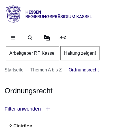
Direkt zum Kopf der Se
Direkt zum Inhalt
Direkt zum Fuß der Sei
Hessen
-
RP
A-Z
Kassel
Arbeitgeber RP Kassel
Haltung zeigen!
Startseite
Themen A bis Z
Ordnungsrecht
Ordnungsrecht
Filter anwenden
2 Einträge