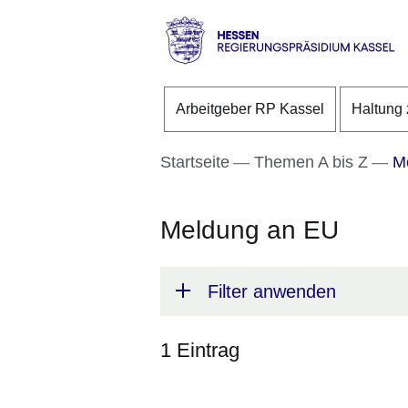
Direkt zum Kopf der S
Direkt zum Inhalt
Direkt zum Fuß der Se
Hessen
-
Arbeitgeber RP Kassel
Haltung 
RP
Kassel
Startseite
Themen A bis Z
Me
Meldung an EU
Filter anwenden
1 Eintrag