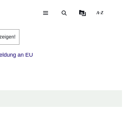
A-Z
eite
ite
zeigen!
ldung an EU