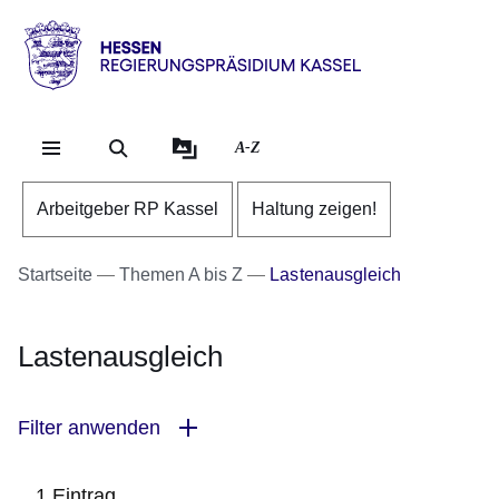
Direkt zum Kopf der Se
Direkt zum Inhalt
Direkt zum Fuß der Sei
Hessen
-
RP
A-Z
Kassel
Arbeitgeber RP Kassel
Haltung zeigen!
Startseite
Themen A bis Z
Lastenausgleich
Lastenausgleich
Filter anwenden
1 Eintrag