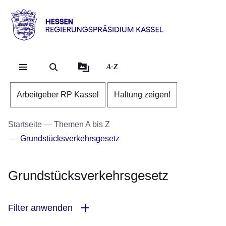
Direkt zum Kopf der Se
Direkt zum Inhalt
Direkt zum Fuß der Sei
Hessen
-
RP
A-Z
Kassel
Arbeitgeber RP Kassel
Haltung zeigen!
Startseite
Themen A bis Z
Grundstücksverkehrsgesetz
Grundstücksverkehrsgesetz
Filter anwenden