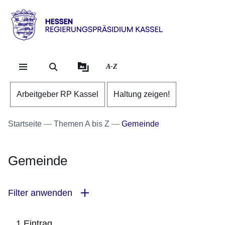
Direkt zum Kopf der Se
Direkt zum Inhalt
Direkt zum Fuß der Sei
Hessen
-
RP
A-Z
Kassel
Arbeitgeber RP Kassel
Haltung zeigen!
Startseite
Themen A bis Z
Gemeinde
Gemeinde
Filter anwenden
1 Eintrag