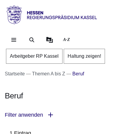
Direkt zum Kopf der Se
Direkt zum Inhalt
Direkt zum Fuß der Sei
Hessen
-
RP
A-Z
Kassel
Arbeitgeber RP Kassel
Haltung zeigen!
Startseite
Themen A bis Z
Beruf
Beruf
Filter anwenden
1 Eintrag